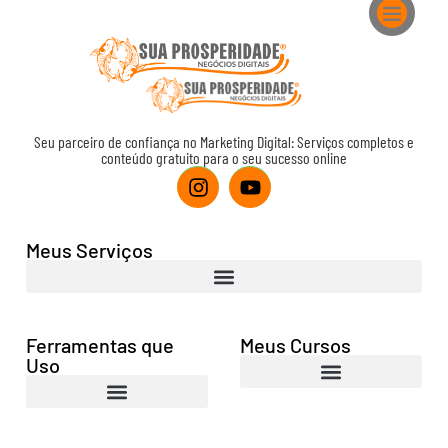
Conteúdo Grátis
Meus Cursos
Meus Serviços
Ferramentas que Uso
Seu parceiro de confiança no Marketing Digital: Serviços completos e
conteúdo gratuito para o seu sucesso online
Meus Serviços
Ferramentas que
Meus Cursos
Uso
Campanhas no Google Ads com o Chatgpt