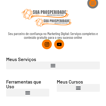
Conteúdo Grátis
Meus Cursos
Meus Serviços
Ferramentas que Uso
Seu parceiro de confiança no Marketing Digital: Serviços completos e
conteúdo gratuito para o seu sucesso online
Meus Serviços
Ferramentas que
Meus Cursos
Uso
Campanhas no Google Ads com o Chatgpt